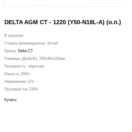
DELTA AGM CT - 1220 (Y50-N18L-A) (о.п.)
В наличии
Страна производитель:
Китай
Бренд:
Delta CT
Размеры (ДxШxВ):
205x90x162мм
Полярность:
обратная
Емкость
20Ah
Напряжение
12V
Пусковой ток
230A
Купить