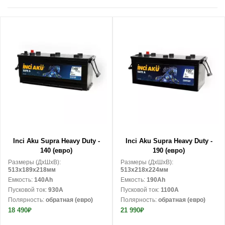
В корзину
В корзину
Inci Aku Supra Heavy Duty -
Inci Aku Supra Heavy Duty -
140 (евро)
190 (евро)
Размеры (ДxШxВ):
Размеры (ДxШxВ):
513x189x218мм
513x218x224мм
Емкость:
140Ah
Емкость:
190Ah
Пусковой ток:
930A
Пусковой ток:
1100A
Полярность:
обратная (евро)
Полярность:
обратная (евро)
18 490₽
21 990₽