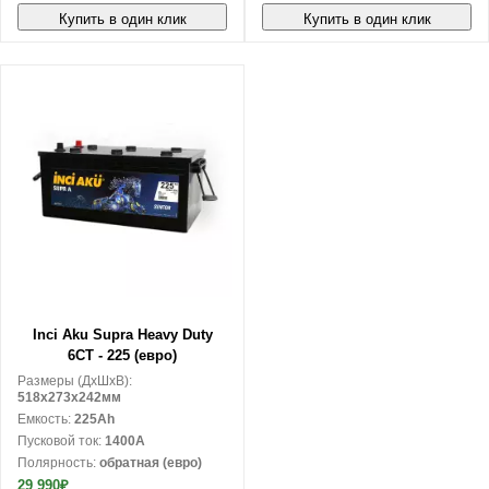
Купить в один клик
Купить в один клик
В корзину
Inci Aku Supra Heavy Duty
6CT - 225 (евро)
Размеры (ДxШxВ):
518x273x242мм
Емкость:
225Ah
Пусковой ток:
1400A
Полярность:
обратная (евро)
29 990₽